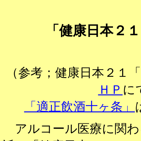
「健康日本２１
（参考；健康日本２１
ＨＰ
に
「適正飲酒十ヶ条」
アルコール医療に関わ