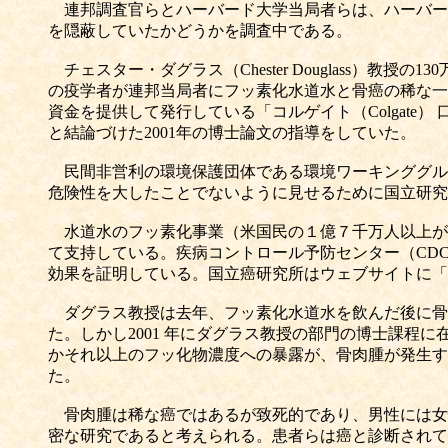
連邦調査官らとハーバード大学当局者らは、ハーバー
を隠蔽していたかどうかを調査中である。
チェスター・ダグラス（Chester Douglass）教
の疫学者が連邦当局者にフッ素化水道水と骨癌の稀な一
資金を提供して発行している「コルゲイト（Colgat
と結論づけた2001年の博士論文の指導をしていた。
民間非営利の環境保護団体である環境ワーキンググループ（The
危険性を大したことでないように見せるために国立研究
水道水のフッ素化事業（米国民の１億７千万人以上が
て支持している。疾病コントロール予防センター（CD
効果を証明している。国立癌研究所はウェブサイトに「
ダグラス教授は去年、フッ素化水道水を飲んだ後に骨
た。しかし2001 年にダグラス教授の部門の博士課程に在
かそれ以上のフッ化物濃度への暴露が、骨肉腫が発生す
た。
骨肉腫は稀な癌ではあるが致死的であり、男性には女
密な研究であると考えられる。患者らは癌と診断されて