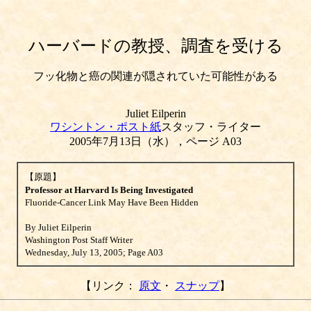
ハーバードの教授、調査を受ける
フッ化物と癌の関連が隠されていた可能性がある
Juliet Eilperin
ワシントン・ポスト紙
スタッフ・ライター
2005年7月13日（水），ページ A03
【原題】
Professor at Harvard Is Being Investigated
Fluoride-Cancer Link May Have Been Hidden
By Juliet Eilperin
Washington Post Staff Writer
Wednesday, July 13, 2005; Page A03
【リンク：
原文
・
スナップ
】