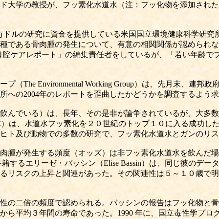
ド大学の教授が、フッ素化水道水（注：フッ化物を添加された
授の130万ドルの研究に資金を提供している米国国立環境健康科学研
種である骨肉腫の発生について、有意の相関関係が認められな
e） 口腔ケアレポート」の編集責任者をしているが、「若い年齢
 Environmental Working Group）は、先月
所への2004年のレポートを歪曲したかどうかを調査するよう
飲んでいる）は、長年、その是非が論争されているが、大多数
C）は、水道水フッ素化を２０世紀のトップ１０に入る成功し
ヒト及び動物での多数の研究で、フッ素化水道水とガンのリス
肉腫が発生する頻度（オッズ）は非フッ素化水道水を飲んだ場
籍するエリーゼ・バッシン（Elise Bassin）は、同じ彼
るリスクの上昇と関連があった。その関連性は５～１０歳で明
性の二倍の頻度で認められる。バッシンの報告はフッ化物と骨
から平均３年間の寿命であった。1990 年に、国立毒性学プ