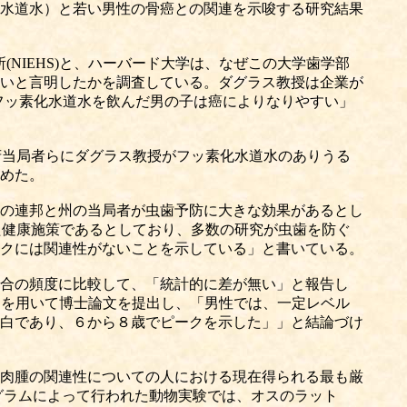
水道水）と若い男性の骨癌との関連を示唆する研究結果
究所(NIEHS)と、ハーバード大学は、なぜこの大学歯学部
いと言明したかを調査している。ダグラス教授は企業が
でフッ素化水道水を飲んだ男の子は癌によりなりやすい」
末、連邦政府当局者らにダグラス教授がフッ素化水道水のありうる
求めた。
の連邦と州の当局者が虫歯予防に大きな効果があるとし
た健康施策であるとしており、多数の研究が虫歯を防ぐ
クには関連性がないことを示している」と書いている。
合の頻度に比較して、「統計的に差が無い」と報告し
のデータを用いて博士論文を提出し、「男性では、一定レベル
白であり、６から８歳でピークを示した」」と結論づけ
肉腫の関連性についての人における現在得られる最も厳
ログラムによって行われた動物実験では、オスのラット