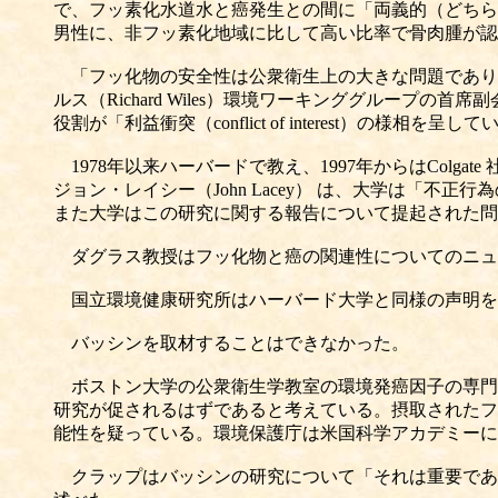
で、フッ素化水道水と癌発生との間に「両義的（どちらとも取
男性に、非フッ素化地域に比して高い比率で骨肉腫が認
「フッ化物の安全性は公衆衛生上の大きな問題であり,
ルス（Richard Wiles）環境ワーキンググループの首
役割が「利益衝突（conflict of interest）の様相を
1978年以来ハーバードで教え、1997年からはCol
ジョン・レイシー（John Lacey） は、大学は
また大学はこの研究に関する報告について提起された問
ダグラス教授はフッ化物と癌の関連性についてのニュ
国立環境健康研究所はハーバード大学と同様の声明を
バッシンを取材することはできなかった。
ボストン大学の公衆衛生学教室の環境発癌因子の専門家リチ
研究が促されるはずであると考えている。摂取されたフ
能性を疑っている。環境保護庁は米国科学アカデミーに
クラップはバッシンの研究について「それは重要であ