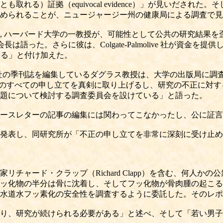
れる）証拠（equivocal evidence）」が見いだされ
められることが、ニュージャージー州の健康局による調査で見
 ハーバード大学の一教授が、可能性として公共の研究結果を
席副会長は語った。さらに彼は、Colgate-Palmolive 社が
呈している」と付け加えた。
gate 社の季刊誌を編集しているダグラス教授は、大学の出版局
「不正行為のすべての申し立てを真剣に取り上げるし、研究の不正に
題について検討する調査委員会を設けている」と語った。
ースレターの記事の編集には関わってこなかったし、公に証言
発表し、同研究所が「不正の申し立てを非常に深刻に受け止め
ャード・クラップ（Richard Clapp）を含む、何人か
ッ化物の半分は骨に沈着し、そしてフッ化物が骨肉腫の起こる
水道水フッ素化の安全性を調査するように委託した。そのレポ
り、研究が続けられる必要がある」と述べ、そして「若い男子