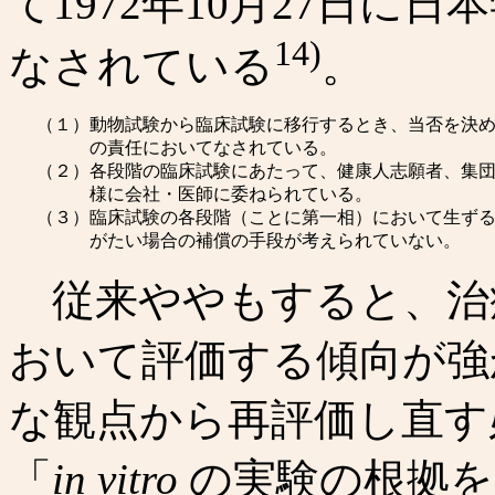
て1972年10月27日に
14)
なされている
。
（１）
動物試験から臨床試験に移行するとき、当否を決
の責任においてなされている。
（２）
各段階の臨床試験にあたって、健康人志願者、集
様に会社・医師に委ねられている。
（３）
臨床試験の各段階（ことに第一相）において生ず
がたい場合の補償の手段が考えられていない。
従来ややもすると、治
おいて評価する傾向が強
な観点から再評価し直す
「
in vitro
の実験の根拠を