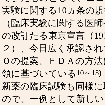
実験に関する10ヵ条の規
（臨床実験に関する医師へ
の改訂たる東京宣言（19
２）、今日広く承認され
Ｏの提案、ＦＤＡの方法
領に基づいている
10～13)
新薬の臨床試験も同様に
ので、一例として新しい