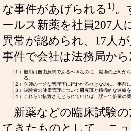
1)
な事件があげられる
。
ールス新薬を社員207人
異常が認められ、17人
事件で会社は法務局から
（１）
服用は自由意志であるべきなのに、職場の上司か
る。
（２）
医師の十分な管理下に行われるべきなのに、事前
（３）
被験者の健康管理について研究班と積極的な連絡
（４）
これらの措置さえとられていれば、誤って倍量の
新薬などの臨床試験の
てきたものとして、ニュ