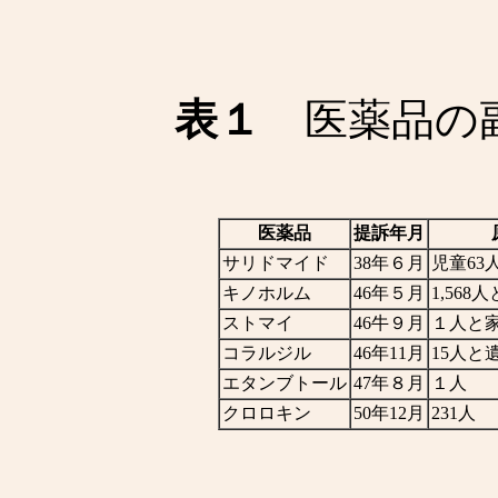
表１
医薬品の副
医薬品
提訴年月
サリドマイド
38年６月
児童63
キノホルム
46年５月
1,568
ストマイ
46牛９月
１人と
コラルジル
46年11月
15人と
エタンブトール
47年８月
１人
クロロキン
50年12月
231人