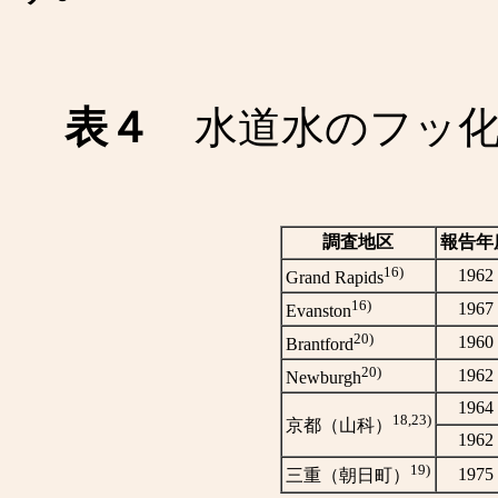
表４
水道水のフッ化
調査地区
報告年
16)
1962
Grand Rapids
16)
1967
Evanston
20)
1960
Brantford
20)
1962
Newburgh
1964
18,23)
京都（山科）
1962
19)
1975
三重（朝日町）