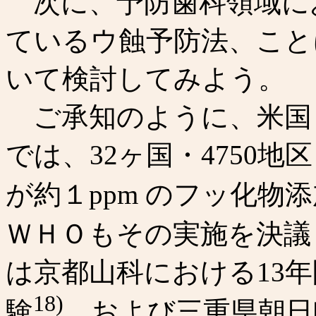
次に、予防歯科領域に
ているウ蝕予防法、こと
いて検討してみよう。
ご承知のように、米国
では、32ヶ国・4750
が約１ppm のフッ化物
ＷＨＯもその実施を決議
は京都山科における13年
18)
験
、および三重県朝日町